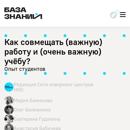
Как совмещать (важную)
работу и (очень важную)
учёбу?
Опыт студентов
Редакция Сети коворкинг-центров
НКО
Мария Баженова
Олег Бележенко
Екатерина Гудалина
Анастасия Бабичева